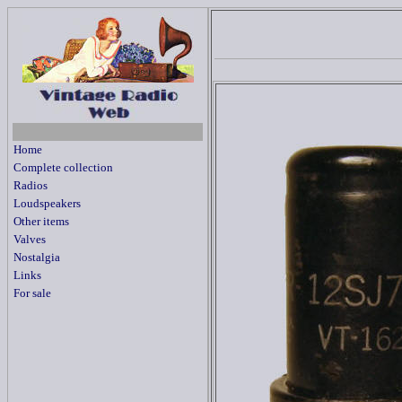
Home
Complete collection
Radios
Loudspeakers
Other items
Valves
Nostalgia
Links
For sale