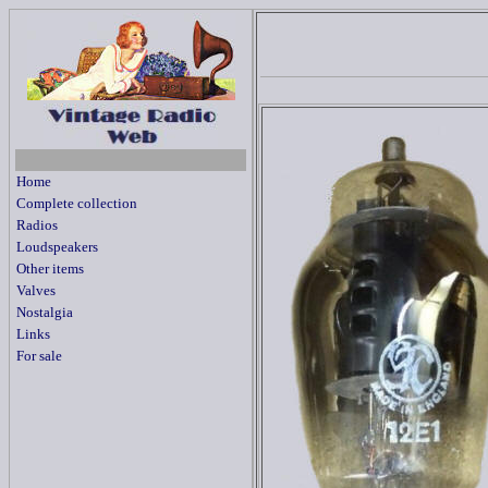
Home
Complete collection
Radios
Loudspeakers
Other items
Valves
Nostalgia
Links
For sale