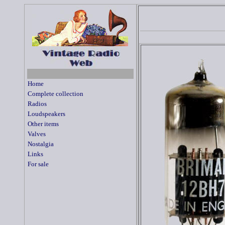
Home
Complete collection
Radios
Loudspeakers
Other items
Valves
Nostalgia
Links
For sale