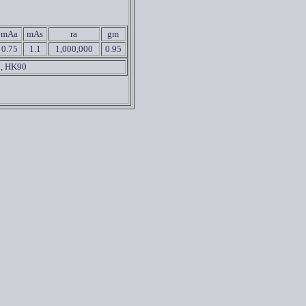
mAa
mAs
ra
gm
0.75
1.1
1,000,000
0.95
, HK90