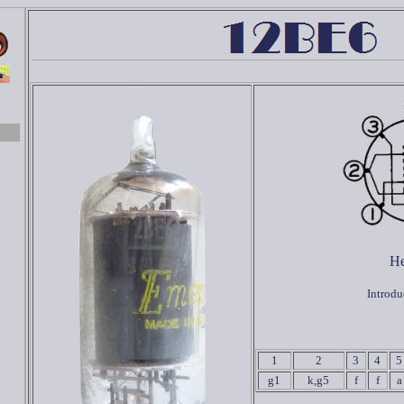
He
Introdu
1
2
3
4
5
g1
k,g5
f
f
a