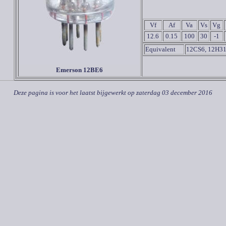
Vf
Af
Va
Vs
Vg
12.6
0.15
100
30
-1
Equivalent
12CS6, 12H31
Emerson 12
BE6
Deze pagina is voor het laatst bijgewerkt op
zaterdag 03 december 2016