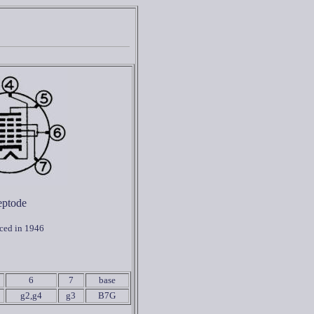
ptode
ced in 1946
6
7
base
g2,g4
g3
B7G