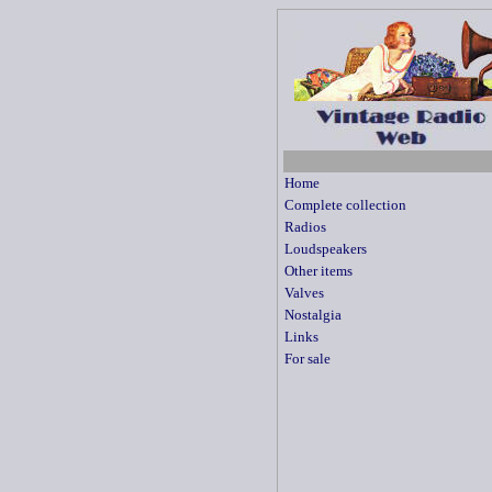
Home
Complete collection
Radios
Loudspeakers
Other items
Valves
Nostalgia
Links
For sale