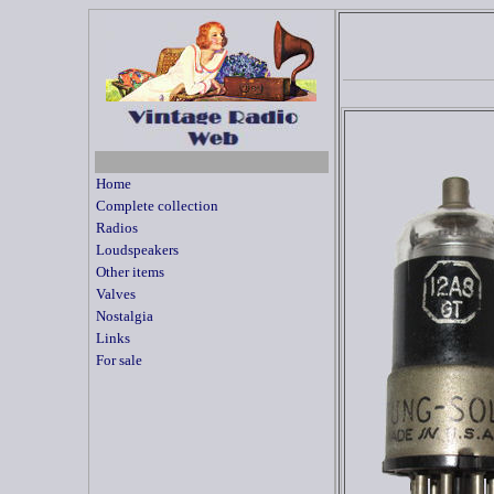
Home
Complete collection
Radios
Loudspeakers
Other items
Valves
Nostalgia
Links
For sale