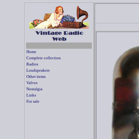
Home
Complete collection
Radios
Loudspeakers
Other items
Valves
Nostalgia
Links
For sale