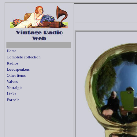
Home
Complete collection
Radios
Loudspeakers
Other items
Valves
Nostalgia
Links
For sale