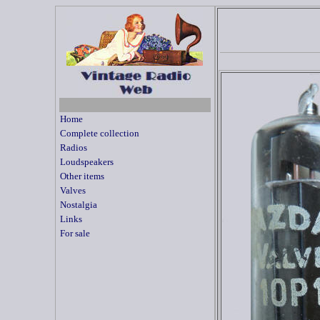
Home
Complete collection
Radios
Loudspeakers
Other items
Valves
Nostalgia
Links
For sale