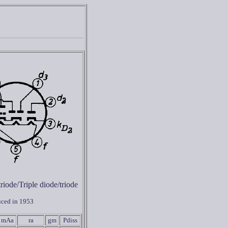
riode/Triple diode/triode
uced in 1953
mAa
ra
gm
Pdiss