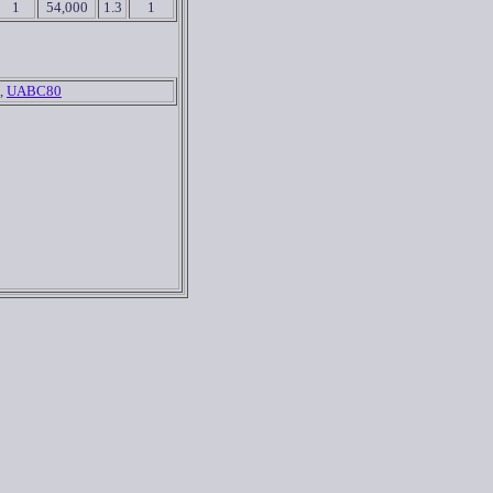
1
54,000
1.3
1
,
UABC80