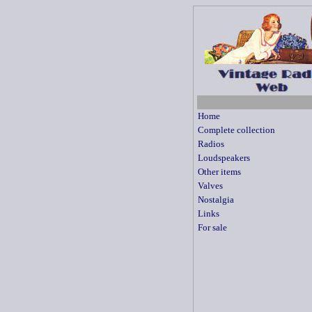
Home
Complete collection
Radios
Loudspeakers
Other items
Valves
Nostalgia
Links
For sale