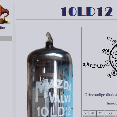
Drievoudige diode/t
Introd
Vf
Af
Va
Vg