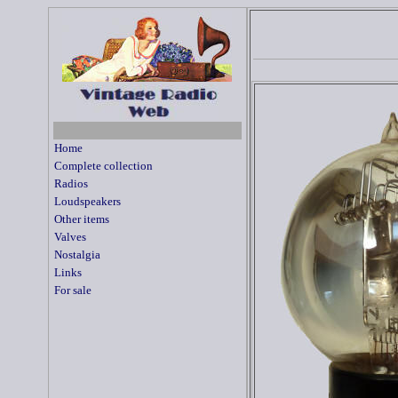
Home
Complete collection
Radios
Loudspeakers
Other items
Valves
Nostalgia
Links
For sale