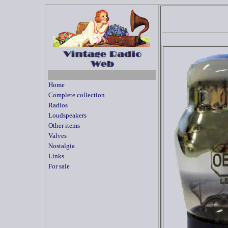
Home
Complete collection
Radios
Loudspeakers
Other items
Valves
Nostalgia
Links
For sale