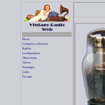
Home
Complete collection
Radios
Loudspeakers
Other items
Valves
Nostalgia
Links
For sale