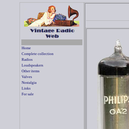
Home
Complete collection
Radios
Loudspeakers
Other items
Valves
Nostalgia
Links
For sale