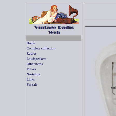
Home
Complete collection
Radios
Loudspeakers
Other items
Valves
Nostalgia
Links
For sale