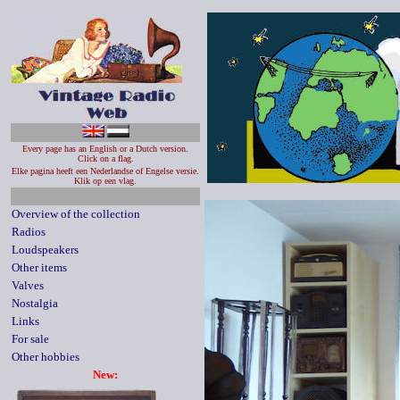
Every page has an English or a Dutch version.
Click on a flag.
Elke pagina heeft een Nederlandse of Engelse versie.
Klik op een vlag.
Overview of the collection
Radios
Loudspeakers
Other items
Valves
Nostalgia
Links
For sale
Other hobbies
New: